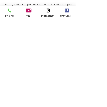
vous, sur ce que vous aimez, sur ce que 
vous êtes. C'est cela qui vous définit 
réellement.
Phone
Mail
Instagram
Formulaire de contact
Santé
Voir tout
Posts récents