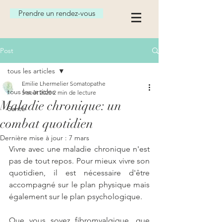
Prendre un rendez-vous
Post
tous les articles
Emilie Lhermelier Somatopathe
tous les articles
5 août 2020
2 min de lecture
Maladie chronique: un
Santé
combat quotidien
Dernière mise à jour :
7 mars
Vivre avec une maladie chronique n'est 
pas de tout repos. Pour mieux vivre son 
quotidien, il est nécessaire d'être 
accompagné sur le plan physique mais 
également sur le plan psychologique.
Que vous soyez fibromyalgique, que 