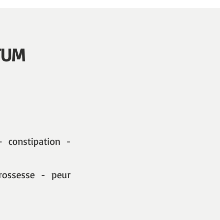
TUM
 constipation -
rossesse - peur