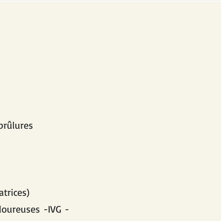
brûlures
atrices)
uloureuses -IVG -