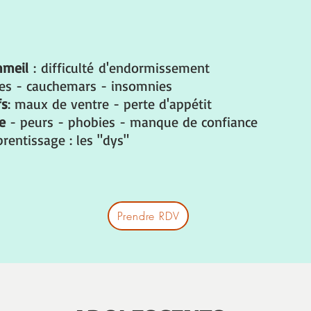
meil
: difficulté d'endormissement
nes - cauchemars - insomnies
fs
: maux de ventre - perte d'appétit
se
- peurs - phobies - manque de confiance
prentissage : les "dys"
Prendre RDV