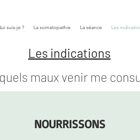
ui suis-je ?
La somatopathie
La séance
Les indicatio
Les indications
quels maux venir me consul
NOURRISSONS