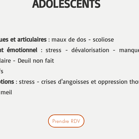
ADOLESCENTS
es et articulaires
: maux de dos - scoliose
t émotionnel
: stress - dévalorisation - manqu
laire -
Deuil non fait
fs
tions
: stress - crises d'angoisses et oppression tho
mmeil
Prendre RDV