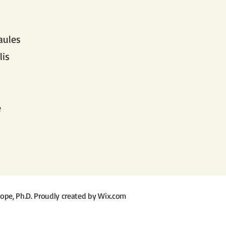
aules
lis
e
ope, Ph.D. Proudly created by
Wix.com