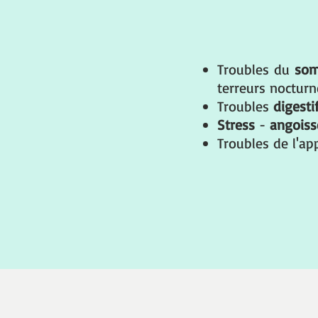
Troubles du
som
terreurs noctur
Troubles
digesti
Stress
-
angois
Troubles de l'ap