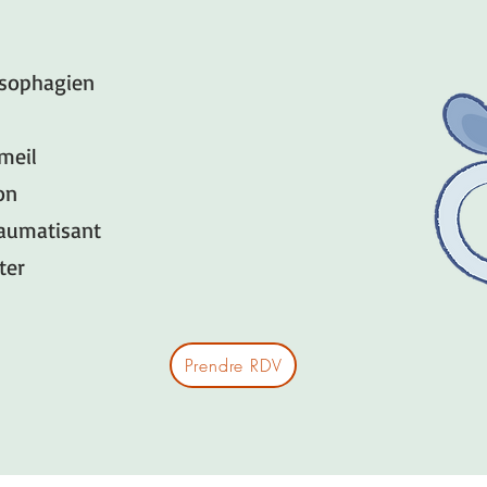
esophagien
meil
on
aumatisant
éter
Prendre RDV