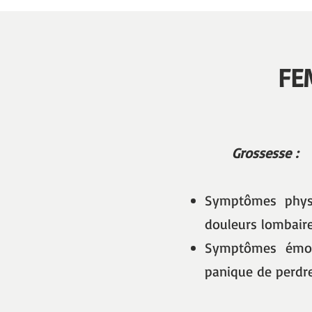
FE
Grossesse :
Symptômes physi
douleurs lombair
Symptômes émoti
panique de perdr