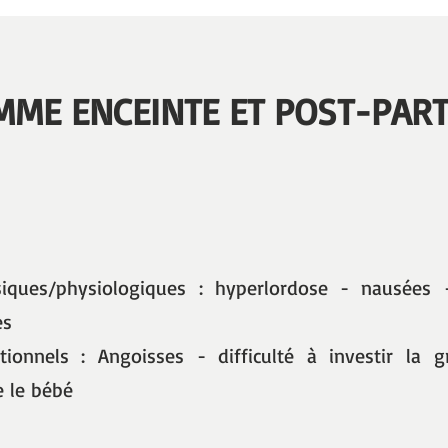
MME ENCEINTE ET POST-PAR
ques/physiologiques : hyperlordose - nausées -
es
onnels : Angoisses - difficulté à investir la g
e le bébé