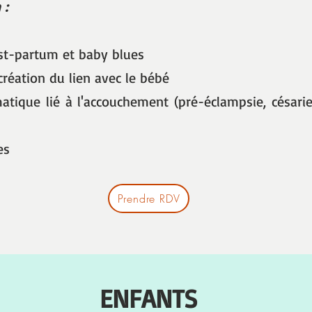
:
st-partum et baby blues
 création du lien avec le bébé
atique lié à l'accouchement (pré-éclampsie, césar
es
Prendre RDV
ENFANTS